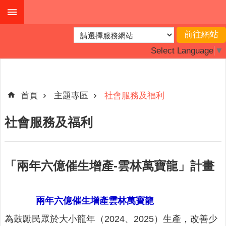
跳到主要內容區塊
進
階
Select Language
▼
搜
尋
首頁
主題專區
社會服務及福利
最
社會服務及福利
新
消
息
「兩年六億催生增產-雲林萬寶龍」計畫
主
題
專
兩年六億催生增產雲林萬寶龍️
區
為鼓勵民眾於大小龍年（2024、2025）生產，改善少