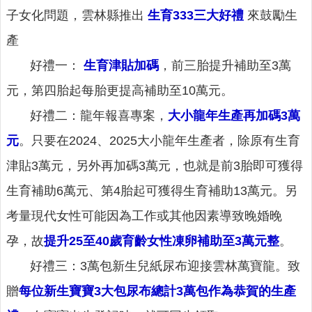
下
子女化問題，雲林縣推出
生育333三大好禮
來鼓勵生
載
專
產
區
好禮一：
生育津貼加碼
，前三胎提升補助至3萬
諮
元，第四胎起每胎更提高補助至10萬元。
詢
服
好禮二：龍年報喜專案，
大小龍年生產再加碼3萬
務
元
。只要在2024、2025大小龍年生產者，除原有生育
實
津貼3萬元，另外再加碼3萬元，也就是前3胎即可獲得
用
網
生育補助6萬元、第4胎起可獲得生育補助13萬元。另
站
考量現代女性可能因為工作或其他因素導致晚婚晚
連
結
孕，故
提升25至40歲育齡女性凍卵補助至3萬元整
。
好禮三：3萬包新生兒紙尿布迎接雲林萬寶龍。致
贈
每位新生寶寶3大包尿布總計3萬包作為恭賀的生產