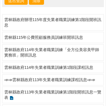
下
載
專
區
雲林縣政府辦理115年度失業者職業訓練第1階段開班訊
息
諮
詢
服
雲林縣115年公費照顧服務員訓練班開班訊息
務
雲林縣政府114年失業者職業訓練「全方位美容美甲師
實
實務班」開班訊息
用
網
雲林縣政府114年失業者職業訓練第1階段課程訊息
站
連
結
📣📣雲林縣政府113年失業者職業訓練課程訊息📣📣
雲林縣政府113年失業者職業訓練第1階段開班訊息一覽
表