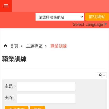
跳到主要內容區塊
進
階
Select Language
▼
搜
尋
首頁
主題專區
職業訓練
最
職業訓練
新
消
息
主
主題：
題
專
內容：
區