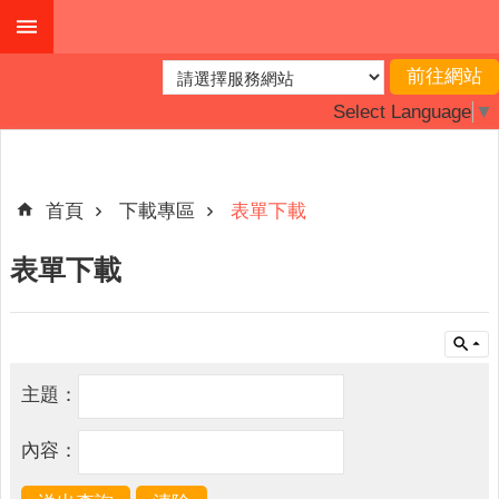
跳到主要內容區塊
進
階
Select Language
▼
搜
尋
首頁
下載專區
表單下載
最
表單下載
新
消
息
主
主題：
題
專
內容：
區