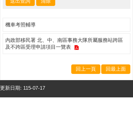
下
載
專
區
機車考照輔導
諮
詢
內政部移民署 北、中、南區事務大隊所屬服務站跨區
服
及不跨區受理申請項目一覽表
務
實
回上一頁
回最上面
用
網
站
更新日期:
115-07-17
連
結