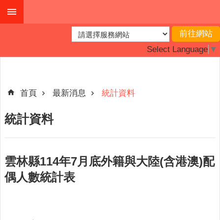
跳到主要內容區塊
進
階
Select Language
▼
搜
尋
首頁
最新消息
統計資料
最
統計資料
新
消
息
雲林縣114年7月底外籍與大陸(含港澳)配
主
偶人數統計表
題
專
區