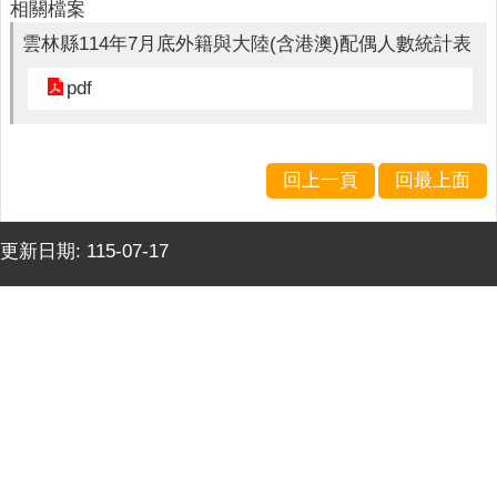
下
相關檔案
載
雲林縣114年7月底外籍與大陸(含港澳)配偶人數統計表
專
區
pdf
諮
詢
服
回上一頁
回最上面
務
實
更新日期:
115-07-17
用
網
站
連
結