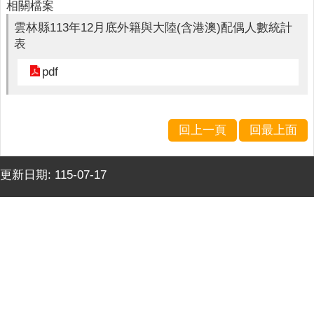
下
相關檔案
載
雲林縣113年12月底外籍與大陸(含港澳)配偶人數統計
專
表
區
pdf
諮
詢
服
務
回上一頁
回最上面
實
用
更新日期:
115-07-17
網
站
連
結