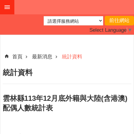
跳到主要內容區塊
進
階
Select Language
▼
搜
尋
首頁
最新消息
統計資料
最
統計資料
新
消
息
雲林縣113年12月底外籍與大陸(含港澳)
主
配偶人數統計表
題
專
區